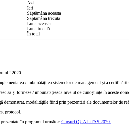
Azi
Ieri
Săptămâna aceasta
Săptămâna trecută
Luna aceasta
Luna trecută
În total
ului I 2020.
implementarea / imbunătățirea sistemelor de management și a certificării 
resc să-și formeze / imbunătățească nivelul de cunoștiințe în aceste dome
 demonstrat, modalitățiile fiind prin prezentări ale documentelor de referi
s, protocol.
nt prezentate în programul următor:
Cursuri QUALITAS 2020.