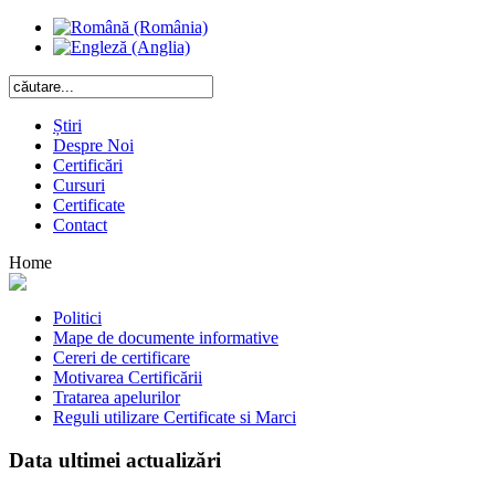
Știri
Despre Noi
Certificări
Cursuri
Certificate
Contact
Home
Politici
Mape de documente informative
Cereri de certificare
Motivarea Certificării
Tratarea apelurilor
Reguli utilizare Certificate si Marci
Data ultimei actualizări